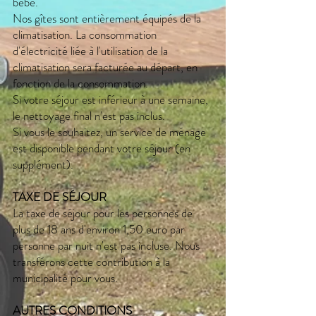
bébé.
Nos gîtes
sont entièrement équipés de la
climatisation. La consommation
d'électricité liée à l'utilisation de la
climatisation sera facturée au départ, en
fonction de la consommation.
Si votre séjour est inférieur à une semaine,
le nettoyage final n'est pas inclus.
Si vous le souhaitez, un service de ménage
est disponible pendant votre séjour (en
supplément).
TAXE DE SÉJOUR
La taxe de séjour pour les personnes de
plus de 18 ans d'environ 1,50 euro par
personne par nuit n'est pas incluse. Nous
transférons cette contribution à la
municipalité pour vous.
AUTRES CONDITIONS