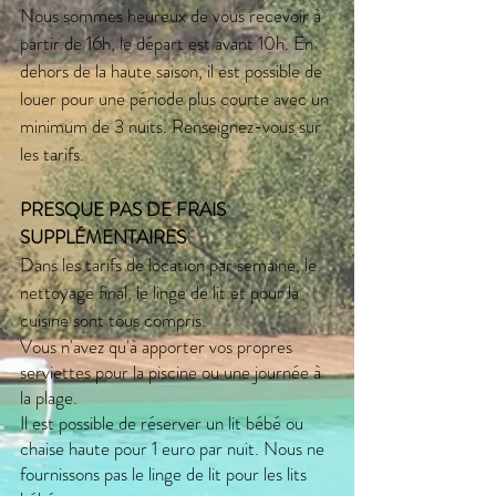
Nous sommes heureux de vous recevoir à
partir de 16h, le départ est avant 10h. En
dehors de la haute saison, il est p
ossible de
louer pour une période plus courte avec un
minimum de 3 nuits. Renseignez-vous sur
les tarifs.
P
RESQUE P
AS DE FRAIS
SUPPLÉMENTAIRES
Dans les tarifs de location par semaine, le
nettoyage final, le linge de lit et pour la
cuisine sont tous compris.
Vous n'avez qu'à apporter vos propres
serviettes pour la piscine ou une journée à
la plage.
Il est possible de réserver un lit bébé ou
chaise haute pour 1 euro par nuit. Nous ne
fournissons pas le linge de lit pour les lits