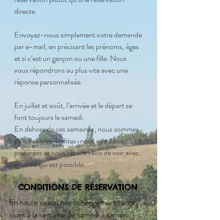
directe.
Envoyez-nous simplement votre demande
par e-mail, en précisant les prénoms, âges
et si c’est un garçon ou une fille. Nous
vous répondrons au plus vite avec une
réponse personnalisée.
En juillet et août, l’arrivée et le départ se
font toujours le samedi.
En dehors de ces semaines, nous sommes
plus flexibles — dites-nous vos dates
préférées et nous serons ravis de voir avec
vous ce qui est possible.
CONDITIONS DE RÉSERVATION
En haute saison nos hébergements sont
loués à la semaine de samedi à samedi.