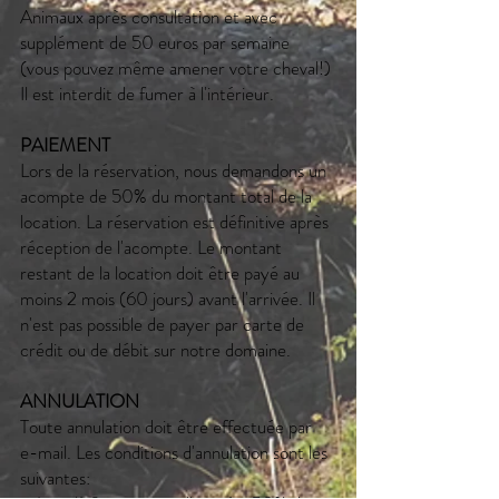
Animaux après consultation et avec
supplément de 50 euros par semaine
(vous pouvez même amener votre cheval!)
Il est interdit de fumer à l'intérieur.
PAIEMENT
Lors de la réservation, nous demandons un
acompte de 50% du montant total de la
location. La réservation est définitive après
réception de l'acompte. Le montant
restant de la location doit être payé au
moins 2 mois (60 jours) avant l'arrivée. Il
n'est pas possible de payer par carte de
crédit ou de débit sur notre domaine.
ANNULATION
Toute annulation doit être effectuée par
e-mail. Les conditions d'annulation sont les
suivantes: